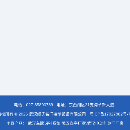
电话：
027-85890789
地址：东西湖区21支沟革新大道
版权所有 © 2026 武汉缪氏名门控制设备有限公司
鄂ICP备17027882号-
主营产品： 武汉车牌识别系统,武汉岗亭厂家,武汉电动伸缩门厂家