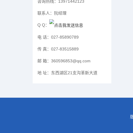
咨询热线：
13971442123
联系人：
阮经理
Q Q：
电 话：
027-85890789
传 真：
027-83515889
邮 箱：
360596853@qq.com
地 址：
东西湖区21支沟革新大道